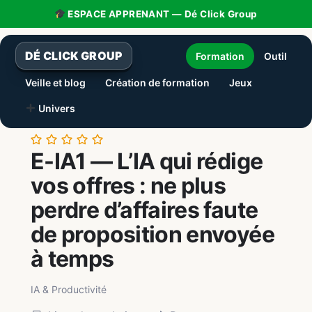
ESPACE APPRENANT — Dé Click Group
DÉ CLICK GROUP
Formation
Outil
Veille et blog
Création de formation
Jeux
Univers
Aller
E-IA1 — L’IA qui rédige
au
contenu
vos offres : ne plus
perdre d’affaires faute
de proposition envoyée
à temps
IA & Productivité