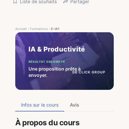
Liste de souhaits
Partager
Accueil
›
Formations
›
E-IA1
IA & Productivité
RÉSULTAT ESCOMPTÉ
Une proposition prête à
DÉ CLICK GROUP
envoyer.
Infos sur le cours
Avis
À propos du cours